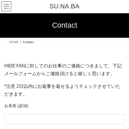
コ
ナ
SU.NA.BA
ン
ビ
テ
ゲ
ン
ー
Contact
ツ
シ
へ
ョ
ス
ン
HOME
Contact
キ
に
ッ
移
プ
動
HIDEYANに対してのお仕事のご連絡につきまして、下記
メールフォームからご連絡頂けると嬉しく思います。
*注意 2日以内にお返事を返せるようチェックさせていた
だきます。
お名前 (必須)