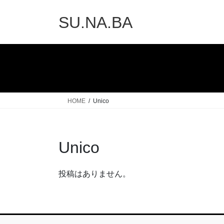
コ
ナ
ン
ビ
SU.NA.BA
テ
ゲ
ン
ー
ツ
シ
へ
ョ
ス
ン
キ
に
ッ
移
HOME
Unico
プ
動
Unico
投稿はありません。