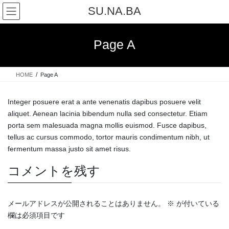
コ
ナ
SU.NA.BA
ン
ビ
テ
ゲ
ン
ー
Page A
ツ
シ
へ
ョ
ス
ン
HOME
Page A
キ
に
ッ
移
プ
動
Integer posuere erat a ante venenatis dapibus posuere velit
aliquet. Aenean lacinia bibendum nulla sed consectetur. Etiam
porta sem malesuada magna mollis euismod. Fusce dapibus,
tellus ac cursus commodo, tortor mauris condimentum nibh, ut
fermentum massa justo sit amet risus.
コメントを残す
メールアドレスが公開されることはありません。
※
が付いている
欄は必須項目です